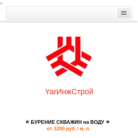
>
YarИнжСтрой
⭐
⭐
БУРЕНИЕ СКВАЖИН
на ВОДУ
от 3200 руб. / м. п.